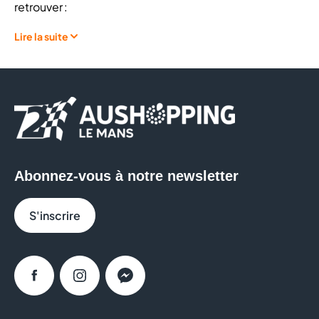
retrouver :
Lire la suite
Des
cigarettes électroniques
Un large choix d’
e-liquides
Des produits dédiés au
DIY
(Do It Yourself) pour
créer vos propres mélanges
Des
pods, kits, box et mods
des plus grandes
marques
Des
clearomiseurs, atomiseurs et résistances
Abonnez-vous à notre newsletter
Des
accessoires
: batteries, chargeurs, drip-tips
et pièces détachées
S'inscrire
L'équipe d'experts saura vous conseiller en fonction
de vos besoins pour vous aider à trouver les produits
qu'il vous faut parmi un vaste
choix de matériel
et
e
Facebook
Instagram
Messenger
liquide
. Vous trouverez dans notre boutique Le Petit
Vapoteur tous les produits que vous aimez sur le site et