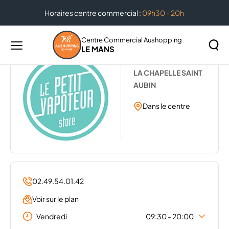
Horaires centre commercial :
09h30 - 20h
Accueil
...
LE PETIT VAPOTEUR
Centre Commercial Aushopping
LE MANS
Menu
LE PETIT VAPOTEUR
principal
Rechercher
LA CHAPELLE SAINT
Lancer
sur
AUBIN
la
le
recher
Dans le centre
site
02.49.54.01.42
Voir sur le plan
Vendredi
09:30 - 20:00