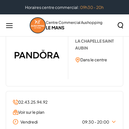
Horaires centre commercial :
09h30 - 20h
Accueil
...
PANDORA
Centre Commercial Aushopping
LE MANS
Menu
PANDORA
principal
Rechercher
LA CHAPELLE SAINT
Lancer
sur
AUBIN
la
le
recher
Dans le centre
site
02.43.25.94.92
Voir sur le plan
Vendredi
09:30 - 20:00