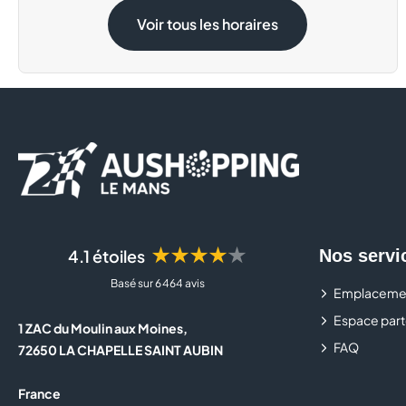
Samedi 15 Août
08:30 - 19:30
Voir tous les horaires
★★★★★
4.1 étoiles
Nos servi
Basé sur 6 464 avis
Emplaceme
Espace part
1 ZAC du Moulin aux Moines,
FAQ
72650 LA CHAPELLE SAINT AUBIN
France