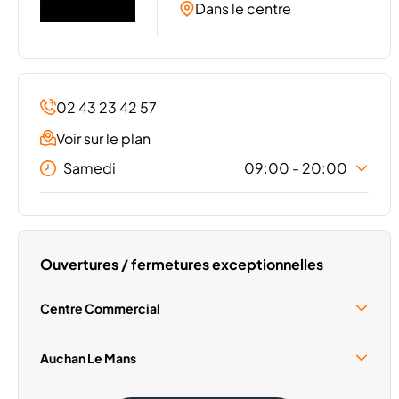
Dans le centre
02 43 23 42 57
Voir sur le plan
Samedi
09:00 - 20:00
Lundi
09:00 - 20:00
Mardi
09:00 - 20:00
Mercredi
09:00 - 20:00
Ouvertures / fermetures exceptionnelles
Jeudi
09:00 - 20:00
Vendredi
09:00 - 20:00
Centre Commercial
Dimanche
Fermé
Samedi 15 Août
10:00 - 18:30
Auchan Le Mans