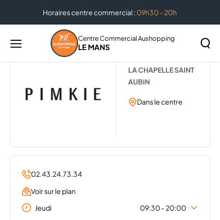
Horaires centre commercial :
09h30 - 20h
Accueil
...
PIMKIE
Centre Commercial Aushopping
LE MANS
Menu
PIMKIE
principal
Rechercher
LA CHAPELLE SAINT
Lancer
sur
AUBIN
la
le
recher
Dans le centre
site
02.43.24.73.34
Voir sur le plan
Jeudi
09:30 - 20:00