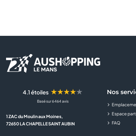
★★★★★
Nos servi
4.1 étoiles
Basé sur 6 464 avis
Emplaceme
Espace part
1 ZAC du Moulin aux Moines,
FAQ
72650 LA CHAPELLE SAINT AUBIN