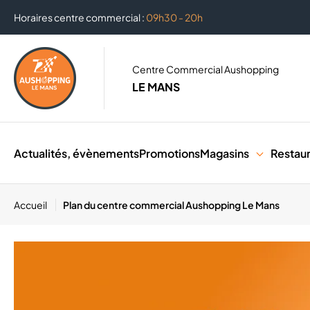
Horaires centre commercial :
09h30 - 20h
Centre Commercial Aushopping
LE MANS
Actualités, évènements
Promotions
Magasins
Restau
Accueil
Plan du centre commercial Aushopping Le Mans