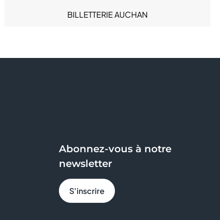
Sous-vêtements (5)
BILLETTERIE AUCHAN
Sport (2)
BODY' MINUTE
BONOBO
BREAL
BRIOCHE DOREE
BY IZÉA
Abonnez-vous à notre
BZB
newsletter
CACHE CACHE
S'inscrire
CELIO