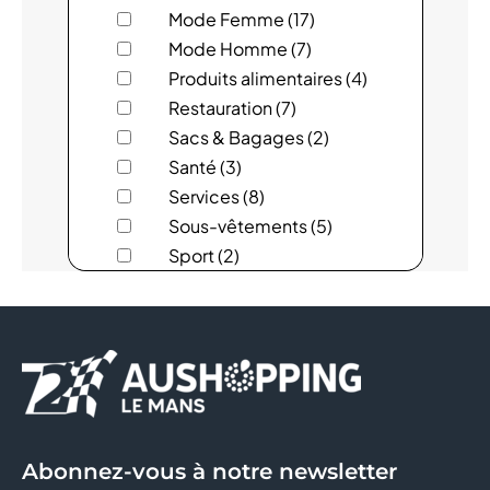
Mode Femme (17)
AUCHAN
Mode Homme (7)
Produits alimentaires (4)
BEAUTY NAILS BAR
Restauration (7)
Sacs & Bagages (2)
BIJOU BRIGITTE
Santé (3)
BIJOUTERIE FOUCHER
Services (8)
Sous-vêtements (5)
BILLETTERIE AUCHAN
Sport (2)
BODY' MINUTE
BONOBO
BREAL
BRIOCHE DOREE
Abonnez-vous à notre newsletter