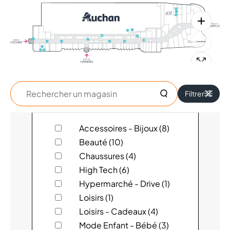
Rechercher
Filtrer
un
magasin
ADOPT'
Accessoires - Bijoux (8)
Beauté (10)
ARMAND THIERY FEMME
Chaussures (4)
High Tech (6)
ARMAND THIERY HOMME
Hypermarché - Drive (1)
Loisirs (1)
ARTHUR & ASTON
Loisirs - Cadeaux (4)
ATOL
Mode Enfant - Bébé (3)