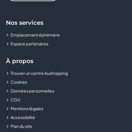
ERAM
Nos services
ETAM LINGERIE
Emplacement éphémère
FLUNCH
Espace partenaires
FREE
À propos
GENERALE D'OPTIQUE
Trouver un centre Aushopping
GRAIN DE MALICE
Cookies
Données personnelles
GRANDOPTICAL
CGU
H&M
Mentions légales
Accessibilité
HISTOIRE D'OR
Plan du site