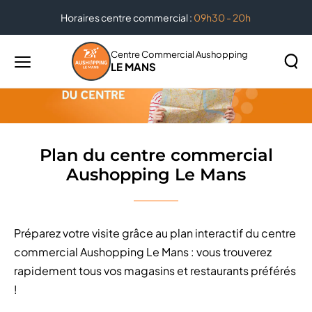
Horaires centre commercial :
09h30 - 20h
Accueil
Plan du centre commercial Aushopping Le Mans
Centre Commercial Aushopping
LE MANS
Menu
principal
Rechercher
Lancer
sur
la
le
recher
site
Plan du centre commercial
Aushopping Le Mans
Préparez votre visite grâce au plan interactif du centre
commercial Aushopping Le Mans : vous trouverez
rapidement tous vos magasins et restaurants préférés
!