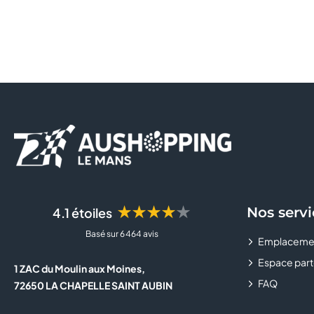
★★★★★
Nos servi
4.1 étoiles
Basé sur 6 464 avis
Emplaceme
Espace part
1 ZAC du Moulin aux Moines,
FAQ
72650 LA CHAPELLE SAINT AUBIN