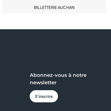
Sous-vêtements (5)
BILLETTERIE AUCHAN
Sport (2)
BODY' MINUTE
BONOBO
BREAL
BRIOCHE DOREE
BY IZÉA
Abonnez-vous à notre
BZB
newsletter
CACHE CACHE
S'inscrire
CELIO