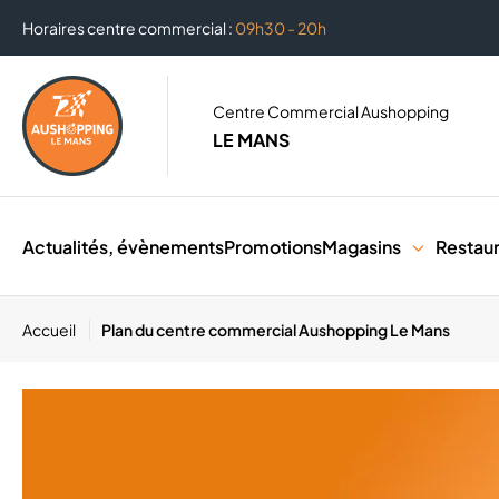
Horaires centre commercial :
09h30 - 20h
Centre Commercial Aushopping
LE MANS
Actualités, évènements
Promotions
Magasins
Restau
Accueil
Plan du centre commercial Aushopping Le Mans