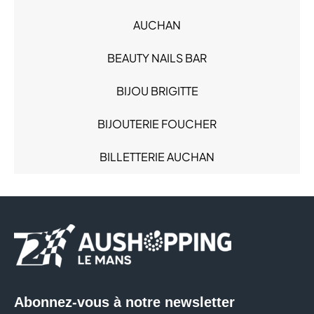
Mode Femme (17)
AUCHAN
Mode Homme (7)
Produits alimentaires (4)
BEAUTY NAILS BAR
Restauration (7)
Sacs & Bagages (2)
BIJOU BRIGITTE
Santé (3)
BIJOUTERIE FOUCHER
Services (8)
Sous-vêtements (5)
BILLETTERIE AUCHAN
Sport (2)
BODY' MINUTE
BONOBO
BREAL
BRIOCHE DOREE
Abonnez-vous à notre newsletter