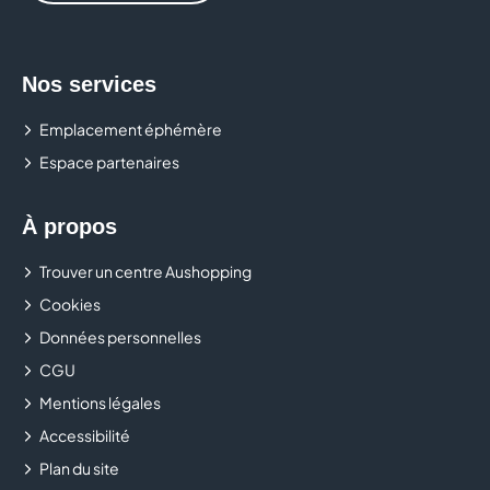
ERAM
Nos services
ETAM LINGERIE
Emplacement éphémère
FLUNCH
Espace partenaires
FREE
À propos
GENERALE D'OPTIQUE
Trouver un centre Aushopping
GRAIN DE MALICE
Cookies
Données personnelles
GRANDOPTICAL
CGU
H&M
Mentions légales
Accessibilité
HISTOIRE D'OR
Plan du site