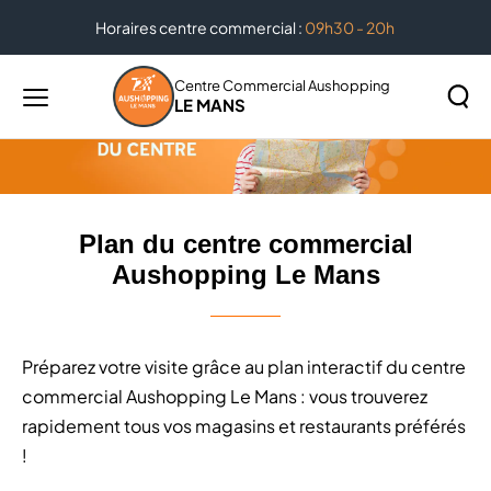
Horaires centre commercial :
09h30 - 20h
Accueil
Plan du centre commercial Aushopping Le Mans
Centre Commercial Aushopping
LE MANS
Menu
principal
Rechercher
Lancer
sur
la
le
recher
site
Plan du centre commercial
Aushopping Le Mans
Préparez votre visite grâce au plan interactif du centre
commercial Aushopping Le Mans : vous trouverez
rapidement tous vos magasins et restaurants préférés
!