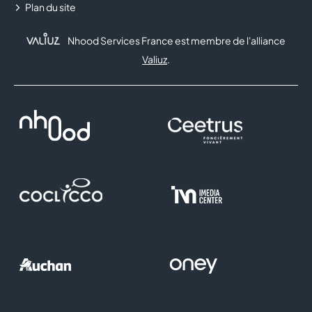
JD SPORTS
Plan du site
JEFF DE BRUGES
Nhood Services France est membre de l'alliance
Valiuz
.
JULES
LA BELLE COQUE
LA BOUTIQUE DU COIFFEUR
LA SABLESIENNE
LE BAR A JUS
LE PETIT VAPOTEUR
LEONIDAS
LOUIS PION