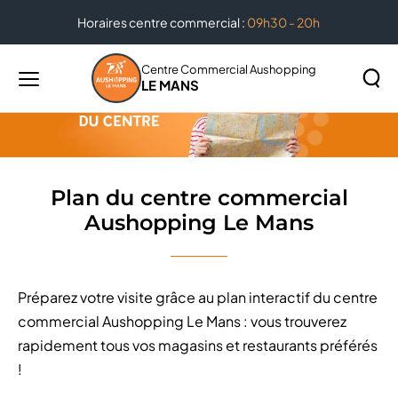
Horaires centre commercial :
09h30 - 20h
Accueil
Plan du centre commercial Aushopping Le Mans
Centre Commercial Aushopping
LE MANS
Menu
principal
Rechercher
Lancer
sur
la
le
recher
site
Plan du centre commercial
Aushopping Le Mans
Préparez votre visite grâce au plan interactif du centre
commercial Aushopping Le Mans : vous trouverez
rapidement tous vos magasins et restaurants préférés
!