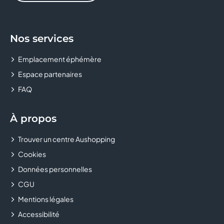
ERAM
Nos services
ETAM LINGERIE
Emplacement éphémère
FLUNCH
Espace partenaires
FREE
FAQ
GENERALE D'OPTIQUE
À propos
GRAIN DE MALICE
Trouver un centre Aushopping
Cookies
GRANDOPTICAL
Données personnelles
H&M
CGU
Mentions légales
HISTOIRE D'OR
Accessibilité