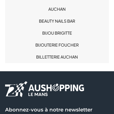
Mode Femme (17)
AUCHAN
Mode Homme (7)
Produits alimentaires (4)
BEAUTY NAILS BAR
Restauration (7)
Sacs & Bagages (2)
BIJOU BRIGITTE
Santé (3)
BIJOUTERIE FOUCHER
Services (8)
Sous-vêtements (5)
BILLETTERIE AUCHAN
Sport (2)
BODY' MINUTE
BONOBO
BREAL
BRIOCHE DOREE
Abonnez-vous à notre newsletter