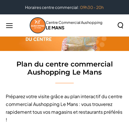
Horaires centre commercial :
09h30 - 20h
Accueil
Plan du centre commercial Aushopping Le Mans
Centre Commercial Aushopping
LE MANS
Menu
principal
Rechercher
Lancer
sur
la
le
recher
site
Plan du centre commercial
Aushopping Le Mans
Préparez votre visite grâce au plan interactif du centre
commercial Aushopping Le Mans : vous trouverez
rapidement tous vos magasins et restaurants préférés
!