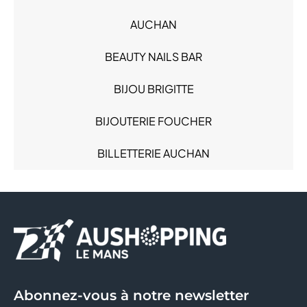
Mode Femme (17)
AUCHAN
Mode Homme (7)
Produits alimentaires (4)
BEAUTY NAILS BAR
Restauration (7)
Sacs & Bagages (2)
BIJOU BRIGITTE
Santé (3)
BIJOUTERIE FOUCHER
Services (8)
Sous-vêtements (5)
BILLETTERIE AUCHAN
Sport (2)
BODY' MINUTE
BONOBO
BREAL
BRIOCHE DOREE
Abonnez-vous à notre newsletter