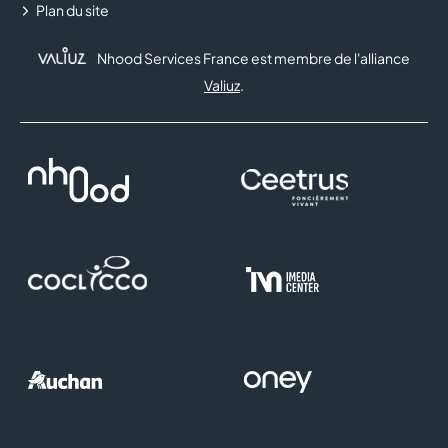
JD SPORTS
Plan du site
JEFF DE BRUGES
Nhood Services France est membre de l'alliance
Valiuz
.
JULES
LA BELLE COQUE
LA BOUTIQUE DU COIFFEUR
LA SABLESIENNE
LE BAR A JUS
LE PETIT VAPOTEUR
LEONIDAS
LOUIS PION