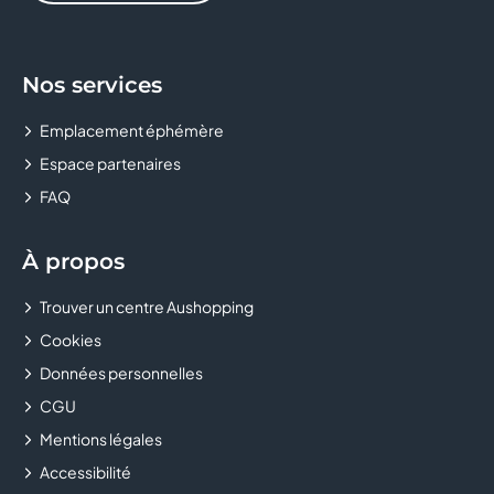
ERAM
Nos services
ETAM LINGERIE
Emplacement éphémère
FLUNCH
Espace partenaires
FREE
FAQ
GENERALE D'OPTIQUE
À propos
GRAIN DE MALICE
Trouver un centre Aushopping
Cookies
GRANDOPTICAL
Données personnelles
H&M
CGU
Mentions légales
HISTOIRE D'OR
Accessibilité