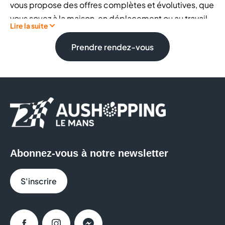
vous propose des offres complètes et évolutives, que
vous soyez à la maison, en déplacement ou au travail.
Lire la suite
En fixe ou en mobilité, les offres Orange donnent
accès aux solutions internet et mobiles les plus
Prendre rendez-vous
performantes, grâce à la qualité de son réseau ADSL,
son déploiement en fibre optique et sa couverture
4G.
Chez Orange, vous pouvez notamment retrouver :
Des
forfaits mobile
adaptés à tous les usages,
en France comme à l’international
Abonnez-vous à notre newsletter
Des offres Internet :
fibre, ADSL et solutions Très
Haut Débit
S'inscrire
Offre forfait mobile + internet + tv la plus
adaptée
Des smartphones dernière génération :