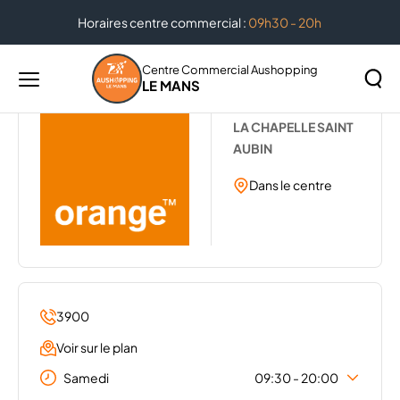
Horaires centre commercial :
09h30 - 20h
Accueil
...
ORANGE
Centre Commercial Aushopping
LE MANS
Menu
ORANGE
principal
Rechercher
LA CHAPELLE SAINT
Lancer
sur
AUBIN
la
le
recher
Dans le centre
site
3900
Voir sur le plan
Samedi
09:30 - 20:00