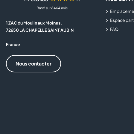
Basé sur 6 464 avis
Emplaceme
Espace part
1 ZAC du Moulin aux Moines,
FAQ
72650 LA CHAPELLE SAINT AUBIN
France
Nous contacter