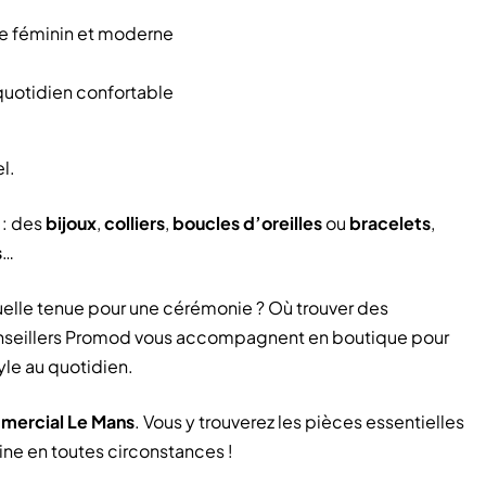
yle féminin et moderne
 quotidien confortable
l.
 : des
bijoux
,
colliers
,
boucles d’oreilles
ou
bracelets
,
s
…
Quelle tenue pour une cérémonie ? Où trouver des
onseillers Promod vous accompagnent en boutique pour
yle au quotidien.
mercial Le Mans
. Vous y trouverez les pièces essentielles
ine en toutes circonstances !