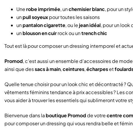
Une
robe imprimée
, un
chemisier blanc
, pour un st
un
pull soyeux
pour toutes les saisons
un
pantalon cigarette
, ou le
jean idéal
, pour un look
un
blouson en cuir
rock ou un
trench chic
Tout est là pour composer un dressing intemporel et actue
Promod
, c’est aussi un ensemble d’accessoires de mode
ainsi que des
sacs à main
,
ceintures
,
écharpes
et
foulard
Quelle tenue choisir pour un look chic et décontracté ? 
vêtements féminins tendance à prix accessibles ? Les c
vous aider à trouver les essentiels qui sublimeront votre st
Bienvenue dans la
boutique Promod
de votre
centre com
pour composer un dressing qui vous rendra belle et fémin